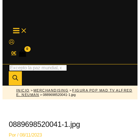
MAIN
MENU
0
€
Búsqueda
de
productos
INICIO
>
MERCHANDISING
>
FIGURA POP MAD TV ALFRED
E. NEUMAN
> 0889698520041-1.jpg
0889698520041-1.jpg
Por
/
08/11/2023