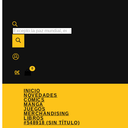
Búsqueda
de
productos
0
€
INICIO
NOVEDADES
CÓMICS
MANGA
JUEGOS
MERCHANDISING
LIBROS
#548918 (SIN TÍTULO)