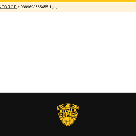
-GEORGE
> 0889698565455-1.jpg