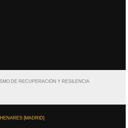
ISMO DE RECUPERACIÓN Y RESILENCIA
E HENARES [MADRID]