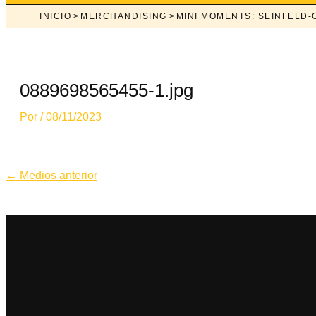
INICIO
>
MERCHANDISING
>
MINI MOMENTS: SEINFELD
0889698565455-1.jpg
Por
/
08/11/2023
Navegación
←
Medios anterior
de
entradas