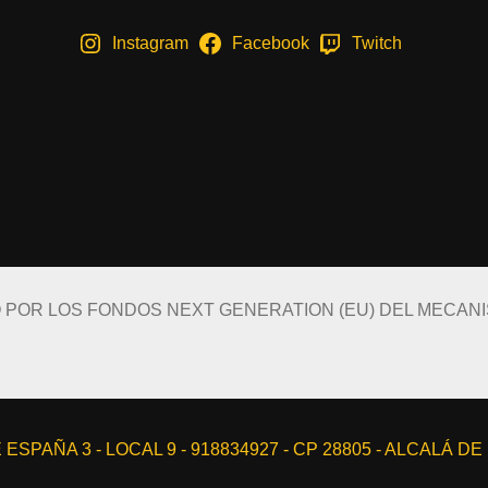
Instagram
Facebook
Twitch
O POR LOS FONDOS NEXT GENERATION (EU) DEL MECAN
ESPAÑA 3 - LOCAL 9 - 918834927 - CP 28805 - ALCALÁ D