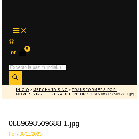
MAIN
MENU
0
€
Búsqueda
de
productos
INICIO
>
MERCHANDISING
>
TRANSFORMERS POP!
MOVIES VINYL FIGURA DEFENSOR 9 CM
> 0889698509688-1.jpg
0889698509688-1.jpg
Por
/
08/11/2023