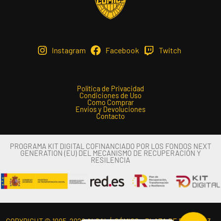
Instagram
Facebook
Twitch
Política de Privacidad
Condiciones de Uso
Como Comprar
Envios y Devoluciones
Contacto
PROGRAMA KIT DIGITAL COFINANCIADO POR LOS FONDOS NEXT
GENERATION (EU) DEL MECANISMO DE RECUPERACIÓN Y
RESILENCIA