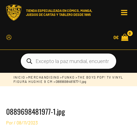
Ir
al
contenido
TIENDA ESPECIALIZADA EN CÓMICS, MANGA,
JUEGOS DE CARTAS Y TABLERO DESDE 1995
MAIN
MEN
0
€
Búsqueda
de
productos
INICIO
>
MERCHANDISING
>
FUNKO
>
THE BOYS POP! TV VINYL
FIGURA HUGHIE 9 CM
> 0889698481977-1.jpg
0889698481977-1.jpg
Por
/
08/11/2023