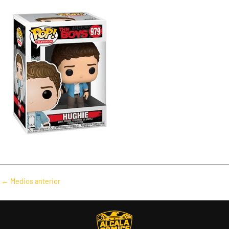
Navegación
←
Medios anterior
de
entradas