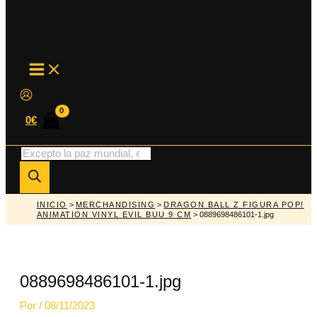
MAIN
MENU
0
€
Búsqueda
de
productos
INICIO
>
MERCHANDISING
>
DRAGON BALL Z FIGURA POP!
ANIMATION VINYL EVIL BUU 9 CM
> 0889698486101-1.jpg
0889698486101-1.jpg
Por
/
08/11/2023