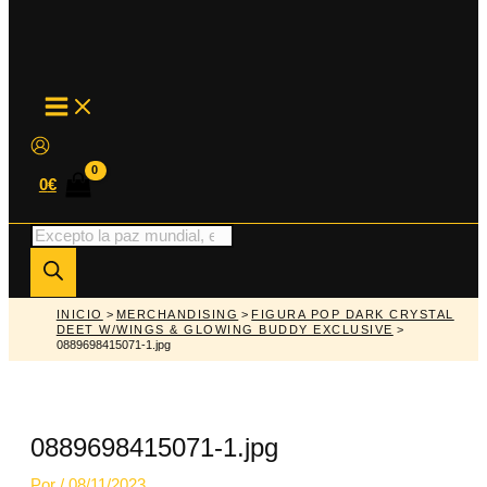
MAIN
MENU
0
€
Búsqueda
de
productos
INICIO
>
MERCHANDISING
>
FIGURA POP DARK CRYSTAL
DEET W/WINGS & GLOWING BUDDY EXCLUSIVE
>
0889698415071-1.jpg
0889698415071-1.jpg
Por
/
08/11/2023