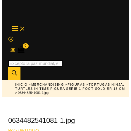
MAIN
MENU
0
€
Búsqueda
de
productos
INICIO
>
MERCHANDISING
>
FIGURAS
>
TORTUGAS NINJA:
TURTLES IN TIME FIGURA SERIE 1 FOOT SOLDIER 18 CM
> 0634482541081-1.jpg
0634482541081-1.jpg
Por
/
08/11/2023