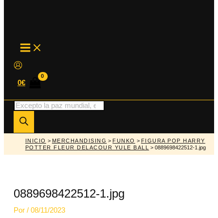
MAIN
MENU
0
€
Búsqueda
de
productos
INICIO
>
MERCHANDISING
>
FUNKO
>
FIGURA POP HARRY
POTTER FLEUR DELACOUR YULE BALL
> 0889698422512-1.jpg
0889698422512-1.jpg
Por
/
08/11/2023