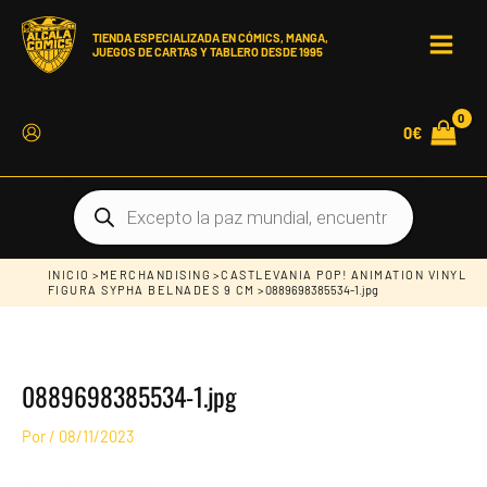
Ir
al
contenido
TIENDA ESPECIALIZADA EN CÓMICS, MANGA,
JUEGOS DE CARTAS Y TABLERO DESDE 1995
MAIN
MEN
0
€
Búsqueda
de
productos
INICIO
>
MERCHANDISING
>
CASTLEVANIA POP! ANIMATION VINYL
FIGURA SYPHA BELNADES 9 CM
> 0889698385534-1.jpg
0889698385534-1.jpg
Por
/
08/11/2023