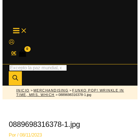
MAIN
MENU
0
€
Búsqueda
de
productos
INICIO
>
MERCHANDISING
>
FUNKO POP! WRINKLE IN
TIME, MRS. WHICH
> 0889698316378-1.jpg
0889698316378-1.jpg
Por
/
08/11/2023