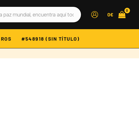
0
€
BROS
#548918 (SIN TÍTULO)