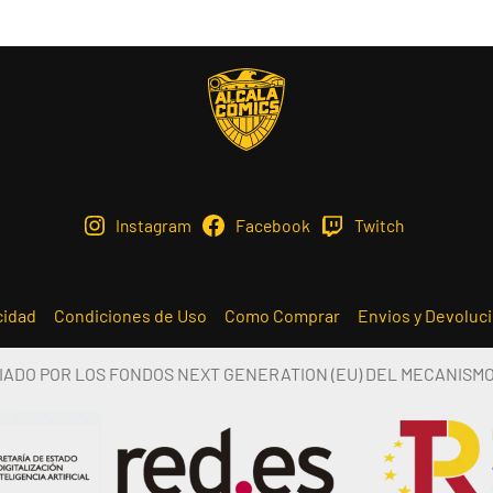
Instagram
Facebook
Twitch
cidad
Condiciones de Uso
Como Comprar
Envios y Devoluc
IADO POR LOS FONDOS NEXT GENERATION (EU) DEL MECANISM