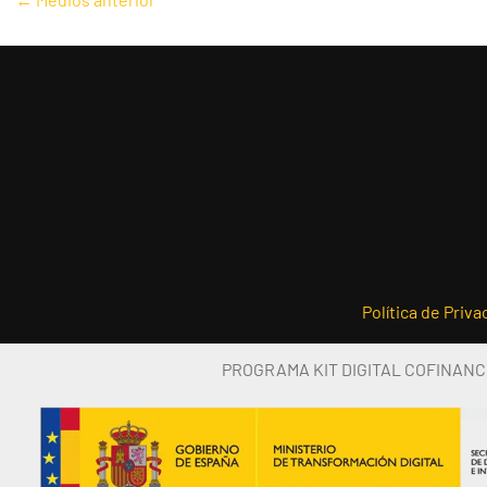
de
entradas
Política de Priva
PROGRAMA KIT DIGITAL COFINANC