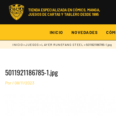
Ir
al
contenido
TIENDA ESPECIALIZADA EN CÓMICS, MANGA,
JUEGOS DE CARTAS Y TABLERO DESDE 1995
INICIO
NOVEDADES
CÓM
INICIO
>
JUEGOS
>
LAYER RUNEFANG STEEL
> 5011921186785-1.jpg
5011921186785-1.jpg
Por
/
08/11/2023