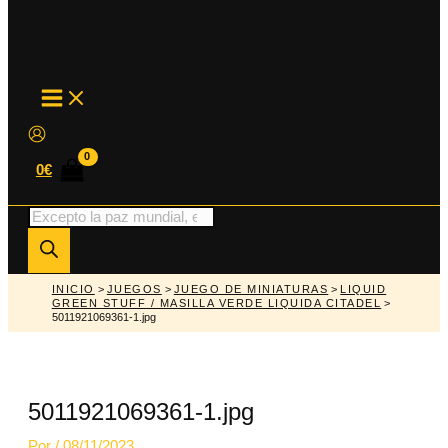
MAIN
MENU
0
€
Búsqueda
de
productos
INICIO
>
JUEGOS
>
JUEGO DE MINIATURAS
>
LIQUID
GREEN STUFF / MASILLA VERDE LIQUIDA CITADEL
>
5011921069361-1.jpg
5011921069361-1.jpg
Por
/
08/11/2023