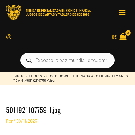
Ir
al
contenido
TIENDA ESPECIALIZADA EN CÓMICS, MANGA,
JUEGOS DE CARTAS Y TABLERO DESDE 1995
MAIN
MEN
0
€
Búsqueda
de
productos
INICIO
>
JUEGOS
>
BLOOD BOWL: THE NAGGAROTH NIGHTMARES
TEAM
> 5011921107759-1.jpg
5011921107759-1.jpg
Por
/
08/11/2023