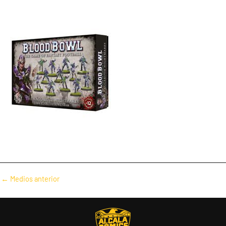
Navegación
←
Medios anterior
de
entradas