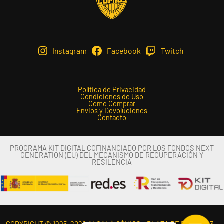
Instagram
Facebook
Twitch
Política de Privacidad
Condiciones de Uso
Como Comprar
Envios y Devoluciones
Contacto
PROGRAMA KIT DIGITAL COFINANCIADO POR LOS FONDOS NEXT
GENERATION (EU) DEL MECANISMO DE RECUPERACIÓN Y
RESILENCIA