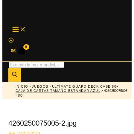
MAIN
MENU
0
€
Búsqueda
de
productos
INICIO
>
JUEGOS
>
ULTIMATE GUARD DECK CASE 80+
CAJA DE CARTAS TAMAÑO ESTÁNDAR AZUL
> 4260250075005-
2.jpg
4260250075005-2.jpg
Por
/
08/11/2023