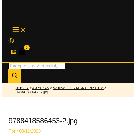
MAIN
MENU
0
€
Búsqueda
de
productos
INICIO
>
JUEGOS
>
SABBAT: LA MANO NEGRA
>
9788418586453-2.jpg
9788418586453-2.jpg
Por
/
08/11/2023