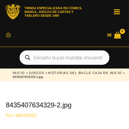
Ir
al
TIENDA ESPECIALIZADA EN CÓMICS,
contenido
MANGA, JUEGOS DE CARTAS Y
MAI
TABLERO DESDE 1995
MEN
0
€
Búsqueda
de
productos
INICIO
>
JUEGOS
>
HISTORIAS DEL BUCLE CAJA DE INICIO
>
8435407634329-2.jpg
8435407634329-2.jpg
Por
/
08/11/2023