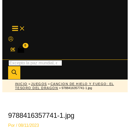
MAIN
MENU
0
€
Búsqueda
de
productos
INICIO
>
JUEGOS
>
CANCION DE HIELO Y FUEGO: EL
TESORO DEL DRAGON
> 9788416357741-1.jpg
9788416357741-1.jpg
Por
/
08/11/2023