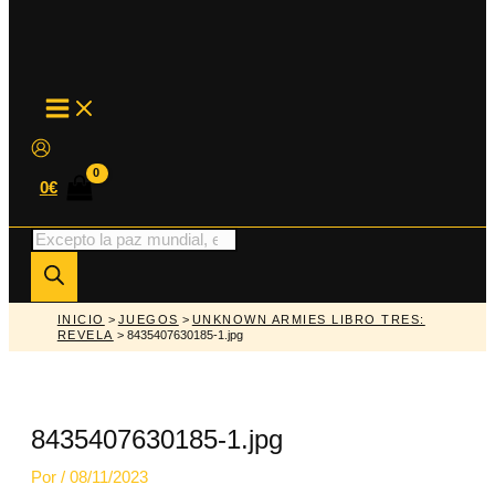
MAIN
MENU
0
€
Búsqueda
de
productos
INICIO
>
JUEGOS
>
UNKNOWN ARMIES LIBRO TRES:
REVELA
> 8435407630185-1.jpg
8435407630185-1.jpg
Por
/
08/11/2023