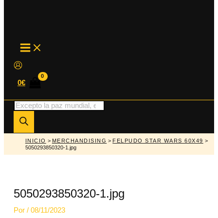
MAIN
MENU
0
€
Búsqueda
de
productos
INICIO
>
MERCHANDISING
>
FELPUDO STAR WARS 60X49
>
5050293850320-1.jpg
5050293850320-1.jpg
Por
/
08/11/2023