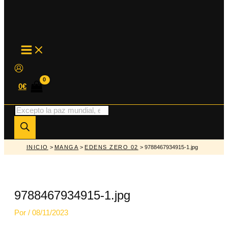
MAIN
MENU
0
€
Búsqueda
de
productos
INICIO
>
MANGA
>
EDENS ZERO 02
> 9788467934915-1.jpg
9788467934915-1.jpg
Por
/
08/11/2023