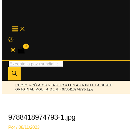
MAIN
MENU
0
€
Búsqueda
de
productos
INICIO
>
CÓMICS
>
LAS TORTUGAS NINJA LA SERIE
ORIGINAL VOL. 4 DE 6
> 9788418974793-1.jpg
9788418974793-1.jpg
Por
/
08/11/2023