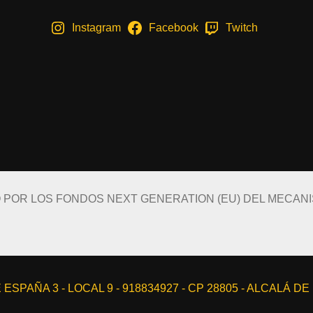
Instagram
Facebook
Twitch
O POR LOS FONDOS NEXT GENERATION (EU) DEL MECAN
ESPAÑA 3 - LOCAL 9 - 918834927 - CP 28805 - ALCALÁ D