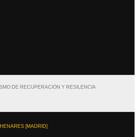
ISMO DE RECUPERACIÓN Y RESILENCIA
E HENARES [MADRID]