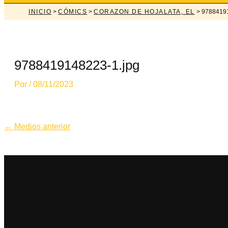
INICIO
>
CÓMICS
>
CORAZON DE HOJALATA, EL
> 97884191
9788419148223-1.jpg
Por
/
08/11/2023
Navegación
←
Medios anterior
de
entradas