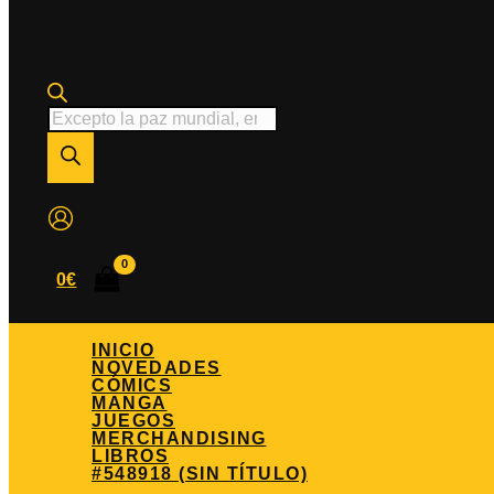
Búsqueda
de
productos
0
€
INICIO
NOVEDADES
CÓMICS
MANGA
JUEGOS
MERCHANDISING
LIBROS
#548918 (SIN TÍTULO)