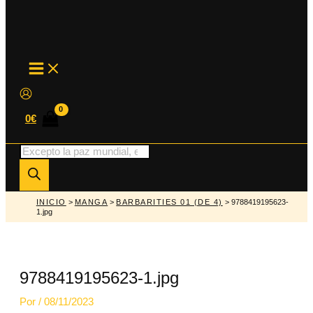
MAIN
MENU
0
€
Búsqueda
de
productos
INICIO
>
MANGA
>
BARBARITIES 01 (DE 4)
> 9788419195623-
1.jpg
9788419195623-1.jpg
Por
/
08/11/2023