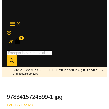
MAIN
MENU
0
€
Búsqueda
de
productos
INICIO
>
CÓMICS
>
LULU. MUJER DESNUDA ( INTEGRAL)
>
9788415724599-1.jpg
9788415724599-1.jpg
Por
/
08/11/2023