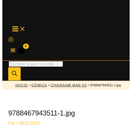
MAIN
MENU
0
€
Búsqueda
de
productos
INICIO
>
CÓMICS
>
CHAINSAW MAN 03
> 9788467943511-1.jpg
9788467943511-1.jpg
Por
/
08/11/2023