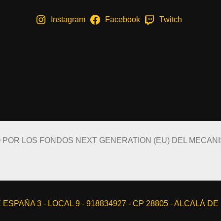
Instagram
Facebook
Twitch
O POR LOS FONDOS NEXT GENERATION (EU) DEL MECAN
ESPAÑA 3 - LOCAL 9 - 918834927 - CP 28805 - ALCALÁ D