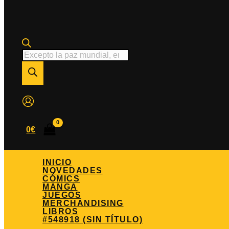
Búsqueda
de
productos
0
€
INICIO
NOVEDADES
CÓMICS
MANGA
JUEGOS
MERCHANDISING
LIBROS
#548918 (SIN TÍTULO)