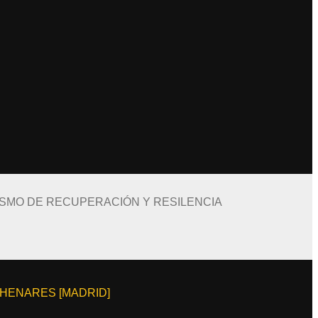
ISMO DE RECUPERACIÓN Y RESILENCIA
E HENARES [MADRID]