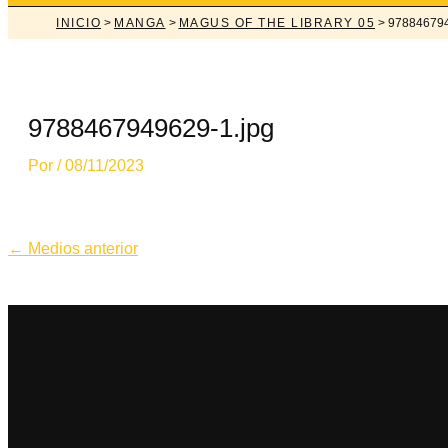
INICIO
>
MANGA
>
MAGUS OF THE LIBRARY 05
> 978846794
9788467949629-1.jpg
Por
/
08/11/2023
Navegación
←
Medios anterior
de
entradas