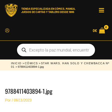
Ir
al
contenido
TIENDA ESPECIALIZADA EN CÓMICS, MANGA,
JUEGOS DE CARTAS Y TABLERO DESDE 1995
MAI
MEN
0
€
Búsqueda
de
productos
INICIO
>
CÓMICS
>
STAR WARS. HAN SOLO Y CHEWBACCA Nº
01
> 9788411403894-1.jpg
9788411403894-1.jpg
Por
/
08/11/2023