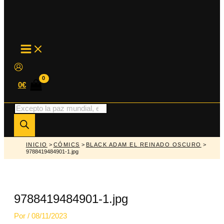
MAIN
MENU
0
€
Búsqueda
de
productos
INICIO
>
CÓMICS
>
BLACK ADAM EL REINADO OSCURO
>
9788419484901-1.jpg
9788419484901-1.jpg
Por
/
08/11/2023