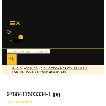
MAIN
MENU
0
€
Búsqueda
de
productos
INICIO
>
CÓMICS
>
BIBLIOTECA MARVEL 14 LOS 4
FANTASTICOS 05
> 9788411503334-1.jpg
9788411503334-1.jpg
Por
/
08/11/2023