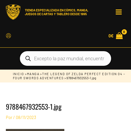
Ir
al
contenido
TIENDA ESPECIALIZADA EN CÓMICS, MANGA,
JUEGOS DE CARTAS Y TABLERO DESDE 1995
MAIN
MEN
0
€
Búsqueda
de
productos
INICIO
>
MANGA
>
THE LEGEND OF ZELDA PERFECT EDITION 04 –
FOUR SWORDS ADVENTURES
> 9788467932553-1.jpg
9788467932553-1.jpg
Por
/
08/11/2023