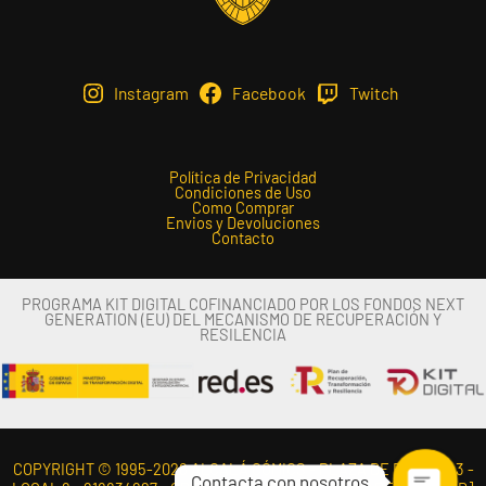
Instagram
Facebook
Twitch
Política de Privacidad
Condiciones de Uso
Como Comprar
Envios y Devoluciones
Contacto
PROGRAMA KIT DIGITAL COFINANCIADO POR LOS FONDOS NEXT
GENERATION (EU) DEL MECANISMO DE RECUPERACIÓN Y
RESILENCIA
COPYRIGHT © 1995-2026 ALCALÁ CÓMICS - PLAZA DE ESPAÑA 3 -
Contacta con nosotros