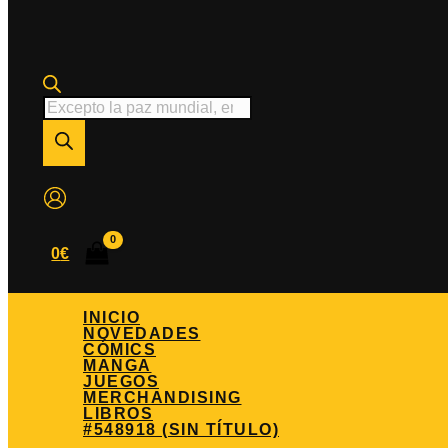
Búsqueda
de
productos
0
€
INICIO
NOVEDADES
CÓMICS
MANGA
JUEGOS
MERCHANDISING
LIBROS
#548918 (SIN TÍTULO)