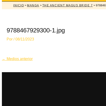
INICIO
>
MANGA
>
THE ANCIENT MAGUS BRIDE 7
> 978846
9788467929300-1.jpg
Por
/
08/11/2023
Navegación
←
Medios anterior
de
entradas