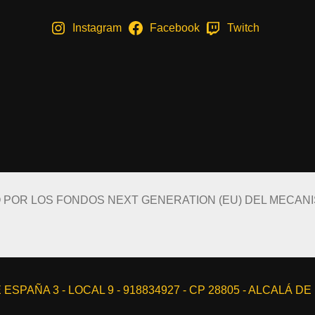
Instagram
Facebook
Twitch
O POR LOS FONDOS NEXT GENERATION (EU) DEL MECAN
ESPAÑA 3 - LOCAL 9 - 918834927 - CP 28805 - ALCALÁ D