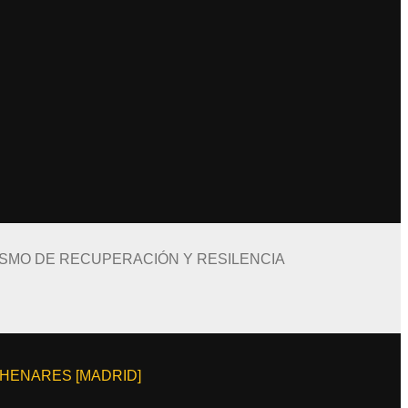
ISMO DE RECUPERACIÓN Y RESILENCIA
E HENARES [MADRID]