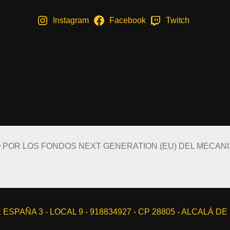
Instagram
Facebook
Twitch
O POR LOS FONDOS NEXT GENERATION (EU) DEL MECAN
ESPAÑA 3 - LOCAL 9 - 918834927 - CP 28805 - ALCALÁ D