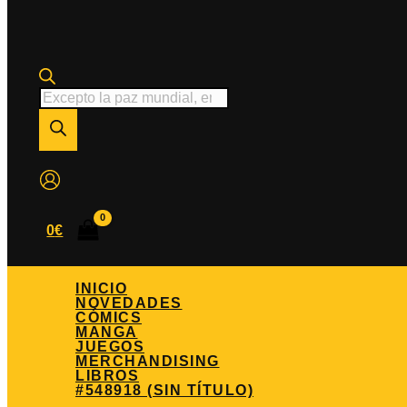
Búsqueda
de
productos
0
€
INICIO
NOVEDADES
CÓMICS
MANGA
JUEGOS
MERCHANDISING
LIBROS
#548918 (SIN TÍTULO)