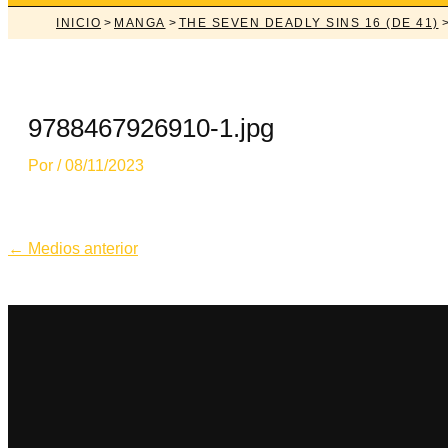
INICIO
>
MANGA
>
THE SEVEN DEADLY SINS 16 (DE 41)
>
9788467926910-1.jpg
Por
/
08/11/2023
Navegación
←
Medios anterior
de
entradas