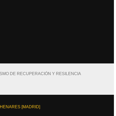
ISMO DE RECUPERACIÓN Y RESILENCIA
E HENARES [MADRID]