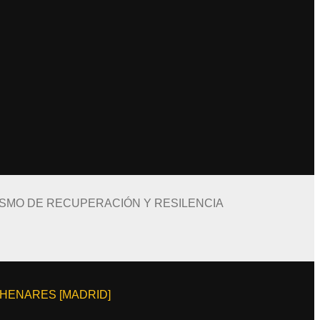
ISMO DE RECUPERACIÓN Y RESILENCIA
E HENARES [MADRID]