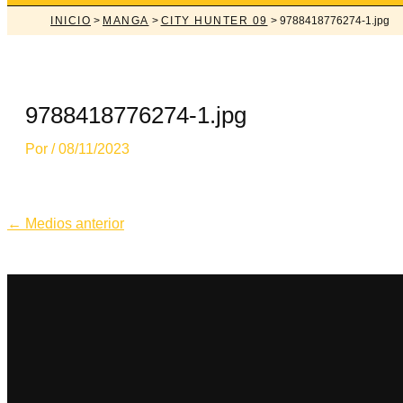
INICIO
>
MANGA
>
CITY HUNTER 09
> 9788418776274-1.jpg
9788418776274-1.jpg
Por
/
08/11/2023
Navegación
←
Medios anterior
de
entradas