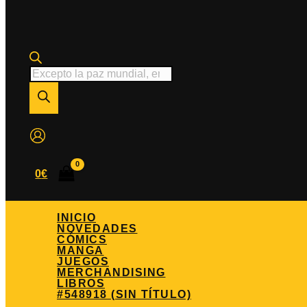
Búsqueda
de
productos
0
€
INICIO
NOVEDADES
CÓMICS
MANGA
JUEGOS
MERCHANDISING
LIBROS
#548918 (SIN TÍTULO)