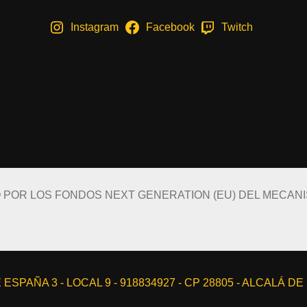
Instagram
Facebook
Twitch
O POR LOS FONDOS NEXT GENERATION (EU) DEL MECAN
ESPAÑA 3 - LOCAL 9 - 918834927 - CP 28805 - ALCALÁ D