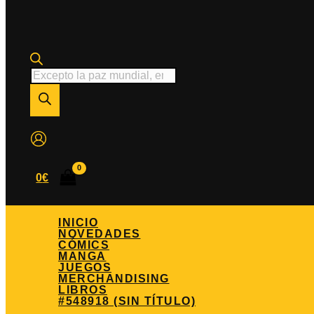
Búsqueda
de
productos
0
€
INICIO
NOVEDADES
CÓMICS
MANGA
JUEGOS
MERCHANDISING
LIBROS
#548918 (SIN TÍTULO)