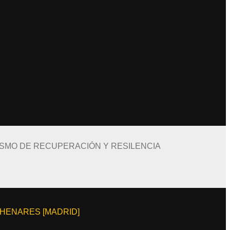
ISMO DE RECUPERACIÓN Y RESILENCIA
E HENARES [MADRID]