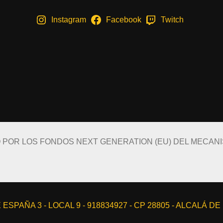
Instagram
Facebook
Twitch
O POR LOS FONDOS NEXT GENERATION (EU) DEL MECAN
ESPAÑA 3 - LOCAL 9 - 918834927 - CP 28805 - ALCALÁ D