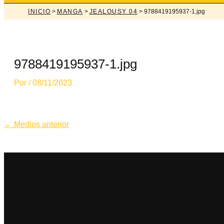
INICIO
>
MANGA
>
JEALOUSY 04
> 9788419195937-1.jpg
9788419195937-1.jpg
Por
/
08/11/2023
Navegación
←
Medios anterior
de
entradas