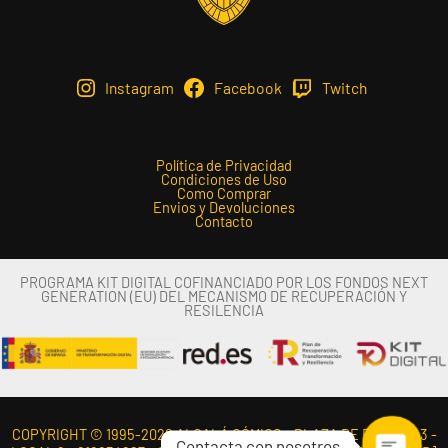
Instagram
Facebook
Twitch
Política de Privacidad
Condiciones de Uso
Como Comprar
Envios y Devoluciones
Contacto
PROGRAMA KIT DIGITAL COFINANCIADO POR LOS FONDOS NEXT
GENERATION (EU) DEL MECANISMO DE RECUPERACIÓN Y
RESILENCIA
COPYRIGHT © 1995-2026 ALCALÁ CÓMICS - PLAZA DE ESPAÑA 3 -
Contacta con nosotros