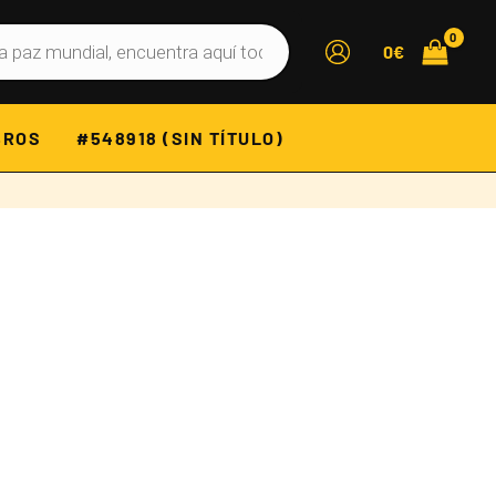
0
€
BROS
#548918 (SIN TÍTULO)