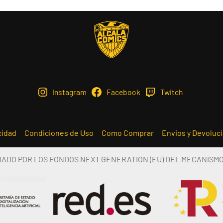
Instagram
Facebook
Twitch
cidad
Condiciones de Uso
Como Comprar
Envios y Devoluc
IADO POR LOS FONDOS NEXT GENERATION (EU) DEL MECANISM