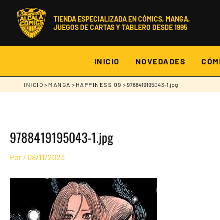
Ir
al
contenido
TIENDA ESPECIALIZADA EN CÓMICS, MANGA,
JUEGOS DE CARTAS Y TABLERO DESDE 1995
INICIO
NOVEDADES
CÓM
INICIO
>
MANGA
>
HAPPINESS 09
> 9788419195043-1.jpg
9788419195043-1.jpg
Por
/
08/11/2023