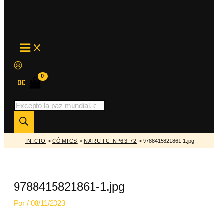
MAIN
MENU
0
€
Búsqueda
de
productos
INICIO
>
CÓMICS
>
NARUTO Nº63 72
> 9788415821861-1.jpg
9788415821861-1.jpg
Por
/
08/11/2023